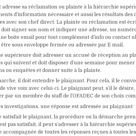
 adresse sa réclamation ou plainte à la hiérarchie supér
ments d’information nécessaire et aussi les résultats de
s avec son chef direct. La plainte ou réclamation est écri
te doit signer son nom et indiquer une adresse, un numér
ne boite email pour tout complément d’info ou contact ul
 être sous enveloppe fermée ou adressée par E mail.
ie supérieure doit adresser un accusé de réception au pl
s qui suivent et doit disposer d’une semaine pour mener 
ns ou enquêtes et donner suite à la plainte.
rche, il doit entendre le plaignant. Pour cela, il le conv
de vive voix avec celui-ci. Le plaignant peut, s’il le désire,
 par un membre du staff de l’OFADEC de son choix co
s investigations, une réponse est adressée au plaignant
e satisfait le plaignant, la procédure ou la démarche prend 
est pas satisfait, il peut s’adresser à la hiérarchie supéri
e accompagnée de toutes les réponses reçues à toutes les