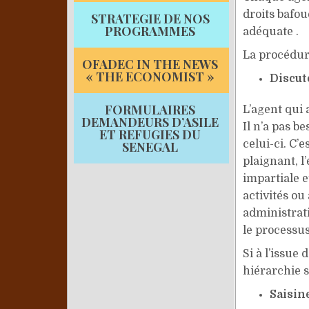
droits bafou
STRATEGIE DE NOS
PROGRAMMES
adéquate .
La procédure
OFADEC IN THE NEWS
« THE ECONOMIST »
Discut
FORMULAIRES
L’agent qui 
DEMANDEURS D’ASILE
Il n’a pas b
ET REFUGIES DU
celui-ci. C’
SENEGAL
plaignant, 
impartiale e
activités ou
administrati
le processus
Si à l’issue 
hiérarchie s
Saisin