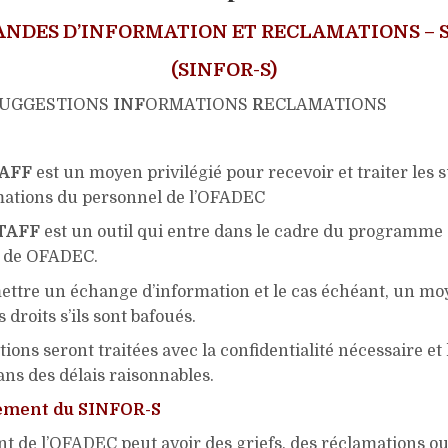
NDES D’INFORMATION ET RECLAMATIONS – 
(SINFOR-S)
UGGESTIONS
INF
ORMATIONS
R
ECLAMATIONS
AFF
est un moyen privilégié pour recevoir et traiter les 
amations du personnel de l’OFADEC
TAFF
est un outil qui entre dans le cadre du programme
é de OFADEC.
mettre un échange d’information et le cas échéant, un mo
 droits s’ils sont bafoués.
ions seront traitées avec la confidentialité nécessaire et
ns des délais raisonnables.
ement du SINFOR-S
t de l’OFADEC peut avoir des griefs, des réclamations ou