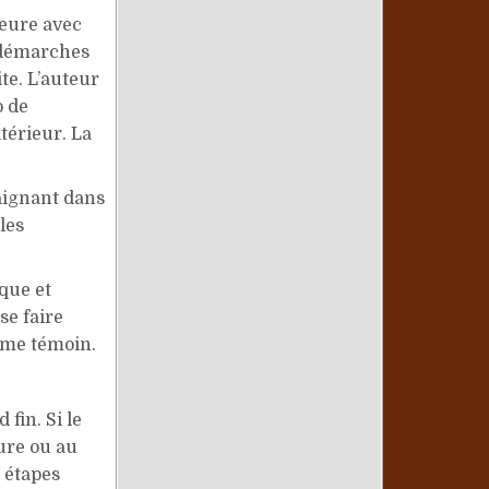
ieure avec
s démarches
te. L’auteur
o de
térieur. La
aignant dans
les
oque et
 se faire
mme témoin.
fin. Si le
eure ou au
 étapes