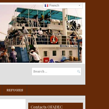
French
Search
for:
REFUGIES
Contacts OFADEC