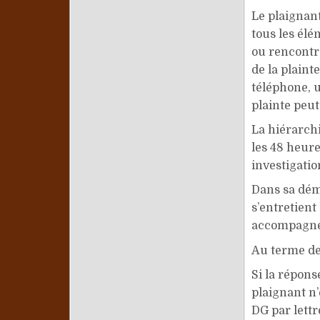
Le plaignant
tous les élé
ou rencontre
de la plain
téléphone, u
plainte peut
La hiérarch
les 48 heure
investigatio
Dans sa déma
s’entretient 
accompagner
Au terme de
Si la répons
plaignant n’
DG par lettr