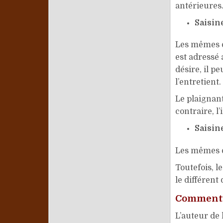
antérieures
Saisin
Les mêmes d
est adressé 
désire, il p
l’entretient
Le plaignant
contraire, l
Saisin
Les mêmes d
Toutefois, l
le différent
Comment 
L’auteur de 