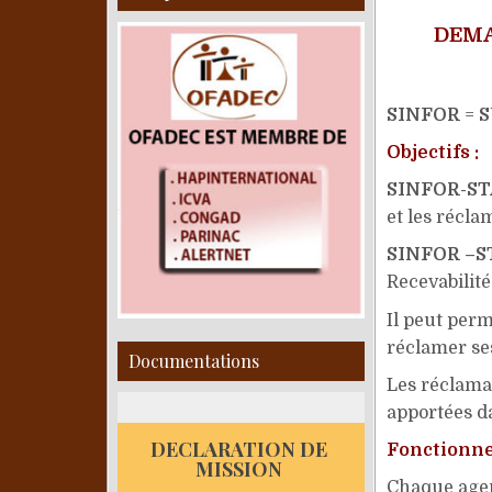
DEMA
SINFOR
=
S
Objectifs :
SINFOR-ST
et les récl
SINFOR –S
Recevabilit
Il peut per
réclamer ses
Documentations
Les réclamat
apportées da
DECLARATION DE
Fonctionn
MISSION
Chaque agen