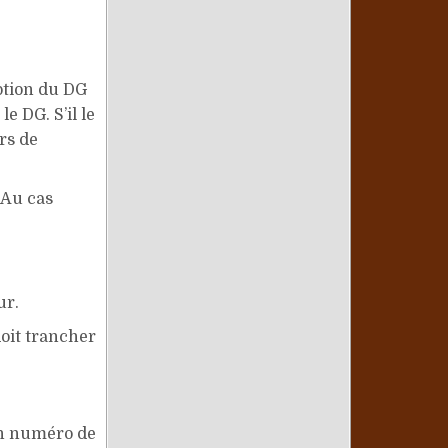
ption du DG
e DG. S’il le
rs de
 Au cas
ur.
doit trancher
un numéro de