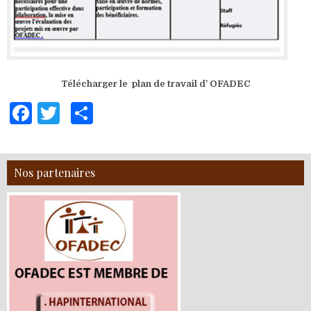
Télécharger le plan de travail d’ OFADEC
F
T
S
a
w
h
c
it
ar
Nos partenaires
e
te
e
b
r
o
o
k