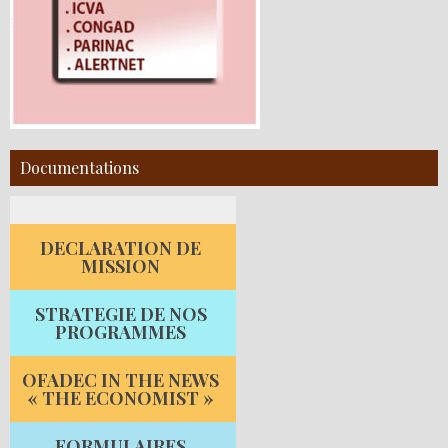
Documentations
DECLARATION DE
MISSION
STRATEGIE DE NOS
PROGRAMMES
OFADEC IN THE NEWS
« THE ECONOMIST »
FORMULAIRES