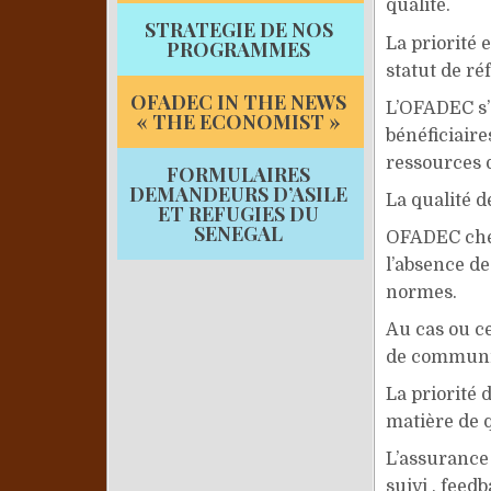
qualité.
STRATEGIE DE NOS
La priorité 
PROGRAMMES
statut de ré
OFADEC IN THE NEWS
L’OFADEC s’e
« THE ECONOMIST »
bénéficiaire
ressources d
FORMULAIRES
DEMANDEURS D’ASILE
La qualité d
ET REFUGIES DU
SENEGAL
OFADEC cher
l’absence d
normes.
Au cas ou ce
de communic
La priorité 
matière de q
L’assurance 
suivi , feed