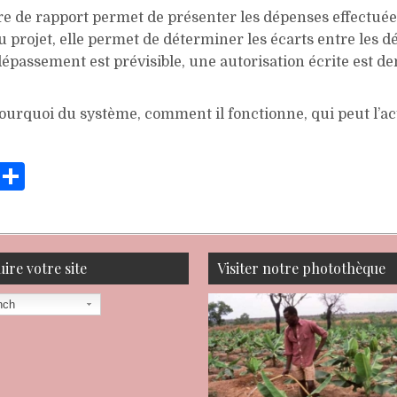
e de rapport permet de présenter les dépenses effectuées
 projet, elle permet de déterminer les écarts entre les 
épassement est prévisible, une autorisation écrite est 
 pourquoi du système, comment il fonctionne, qui peut l’a
T
S
w
h
t
ar
e
e
ire votre site
Visiter notre photothèque
nch