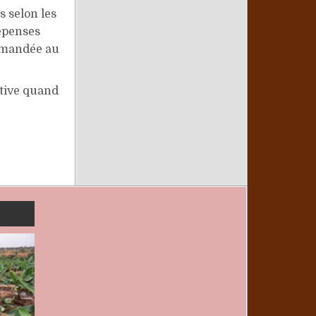
 selon les
dépenses
demandée au
ctive quand