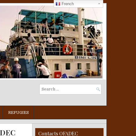
French
Search
for:
REFUGIES
FADEC
Contacts OFADEC