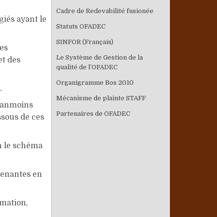
Cadre de Redevabilité fusionée
giés ayant le
Statuts OFADEC
SINFOR (Français)
des
Le Système de Gestion de la
et des
qualité de l’OFADEC
Organigramme Bos 2010
.
Mécanisme de plainte STAFF
néanmoins
Partenaires de OFADEC
ssous de ces
n le schéma
prenantes en
rmation,