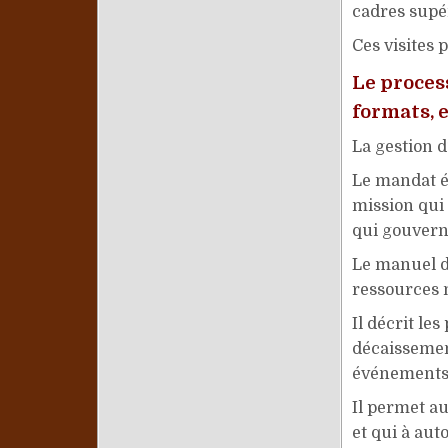
cadres supér
Ces visites 
Le process
formats, e
La gestion d
Le mandat éc
mission qui 
qui gouverne
Le manuel de
ressources m
Il décrit le
décaissement
événements
Il permet au
et qui à aut