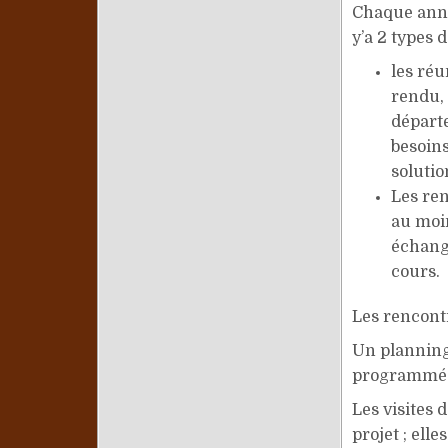
Chaque anné
y’a 2 types 
les ré
rendu, 
départe
besoins
solutio
Les ren
au moin
échange
cours.
Les rencont
Un planning
programmées
Les visites 
projet ; ell