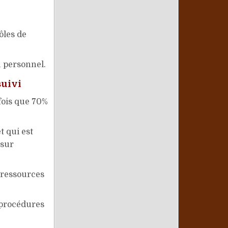
ôles de
u personnel.
suivi
 fois que 70%
t qui est
 sur
 ressources
 procédures