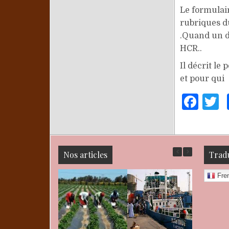
Le formulair
rubriques du
.Quand un d
HCR..
Il décrit le
et pour qui
F
a
c
i
e
t
Nos articles
Tradu
b
r
Fre
o
o
k