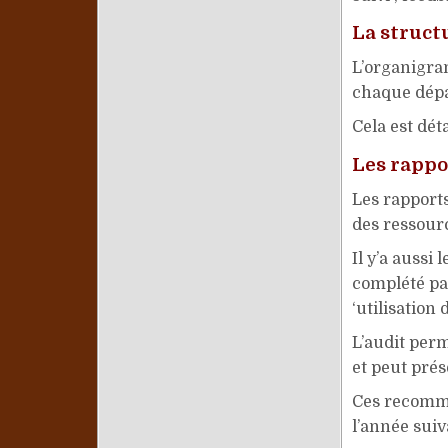
La struct
L’organigram
chaque dépa
Cela est dé
Les rappor
Les rapports
des ressour
Il y’a aussi 
complété pa
‘utilisation
L’audit perm
et peut pré
Ces recomman
l’année suiv