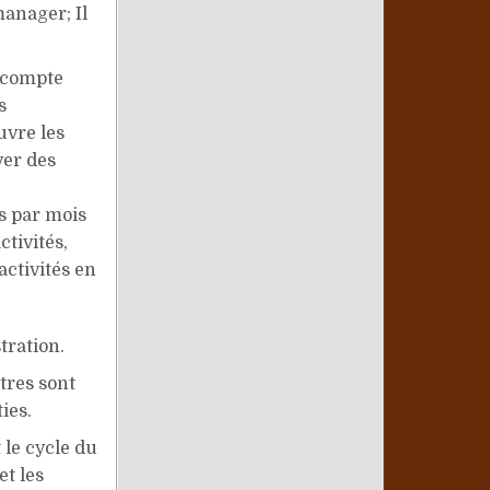
anager; Il
n compte
s
uvre les
ver des
s par mois
ctivités,
activités en
tration.
tres sont
ies.
 le cycle du
et les