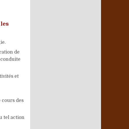
 les
ie.
ration de
e conduite
ivités et
e cours des
u tel action