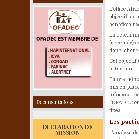
L’office Af
objectif, en
bénéficiaire
La détermina
(acceptés) 
donc, cherc
Cet objectif
le terrain.
Pour atteind
mis en place
information 
Documentations
l’OFADEC et
fixés.
Les parti
DECLARATION DE
MISSION
L’analyse de